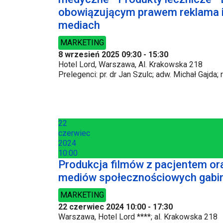
obowiązującym prawem reklama i 
mediach
MARKETING
8 wrzesień 2025
09:30
-
15:30
Hotel Lord, Warszawa, Al. Krakowska 218
Prelegenci: pr. dr Jan Szulc; adw. Michał Gajda;
22
czerwiec
2024
10:00
Produkcja filmów z pacjentem oraz
mediów społecznościowych gabi
MARKETING
22 czerwiec 2024
10:00
-
17:30
Warszawa, Hotel Lord ****; al. Krakowska 218