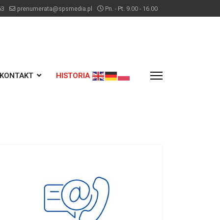
63
prenumerata@spsmedia.pl
Pn. - Pt. 9.00 - 16.00
KONTAKT
HISTORIA