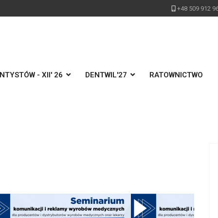
+48 509 912 9
TYSTÓW - XII' 26
DENTWIL'27
RATOWNICTWO