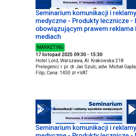
09:30
Seminarium komunikacji i rekla
medyczne - Produkty lecznicze - 
obowiązującym prawem reklama i 
mediach
MARKETING
17 listopad 2025
09:30
-
15:30
Hotel Lord, Warszawa, Al. Krakowska 218
Prelegenci: r. pr. dr Jan Szulc; adw. Michał Ga
Filip; Cena: 1450 zł +VAT
08
wrzesień
2025
09:30
Seminarium komunikacji i rekla
medyczne - Produkty lecznicze - 