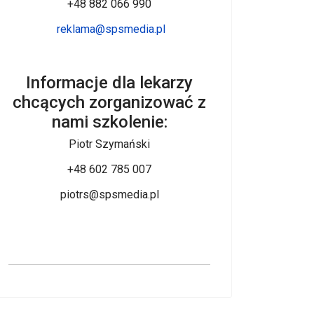
+48 882 066 990
reklama@spsmedia.pl
Informacje dla lekarzy
chcących zorganizować z
nami szkolenie:
Piotr Szymański
+48 602 785 007
piotrs@spsmedia.pl