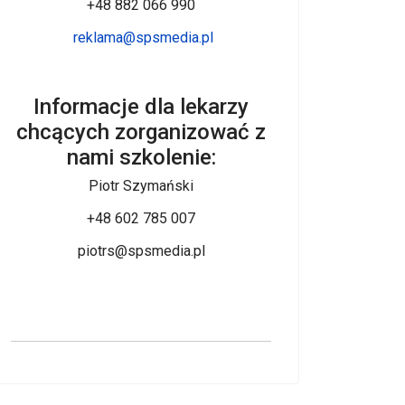
+48 882 066 990
reklama@spsmedia.pl
Informacje dla lekarzy
chcących zorganizować z
nami szkolenie:
Piotr Szymański
+48 602 785 007
piotrs@spsmedia.pl