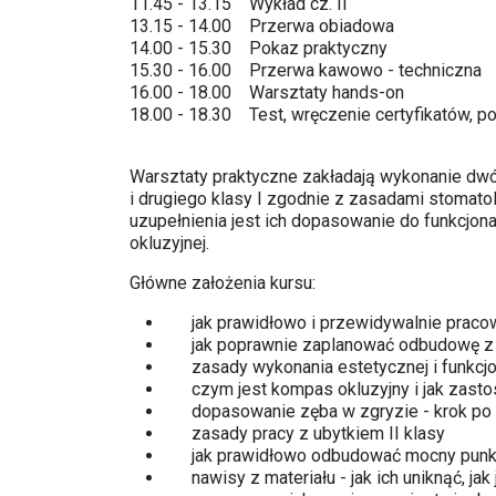
11.45 - 13.15 Wykład cz. II
13.15 - 14.00 Przerwa obiadowa
14.00 - 15.30 Pokaz praktyczny
15.30 - 16.00 Przerwa kawowo - techniczna
16.00 - 18.00 Warsztaty hands-on
18.00 - 18.30 Test, wręczenie certyfikatów, 
Warsztaty praktyczne zakładają wykonanie dw
i drugiego klasy I zgodnie z zasadami stomato
uzupełnienia jest ich dopasowanie do funkcjon
okluzyjnej.
Główne założenia kursu:
jak prawidłowo i przewidywalnie praco
jak poprawnie zaplanować odbudowę z 
zasady wykonania estetycznej i funkcj
czym jest kompas okluzyjny i jak zasto
dopasowanie zęba w zgryzie - krok po 
zasady pracy z ubytkiem II klasy
jak prawidłowo odbudować mocny punkt
nawisy z materiału - jak ich uniknąć, jak