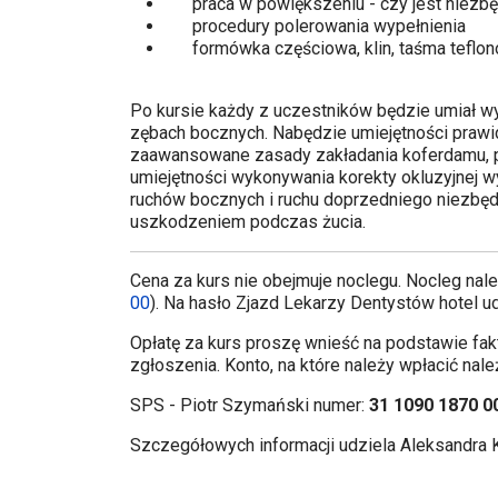
praca w powiększeniu - czy jest niezb
procedury polerowania wypełnienia
formówka częściowa, klin, taśma teflonow
Po kursie każdy z uczestników będzie umiał wy
zębach bocznych. Nabędzie umiejętności praw
zaawansowane zasady zakładania koferdamu, pr
umiejętności wykonywania korekty okluzyjnej
ruchów bocznych i ruchu doprzedniego niezbę
uszkodzeniem podczas żucia.
Cena za kurs nie obejmuje noclegu. Nocleg nal
00
). Na hasło Zjazd Lekarzy Dentystów hotel ud
Opłatę za kurs proszę wnieść na podstawie fak
zgłoszenia. Konto, na które należy wpłacić nale
SPS - Piotr Szymański numer:
31 1090 1870 0
Szczegółowych informacji udziela Aleksandra 