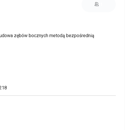
ZAPISZ SIĘ NA TEN KURS
1
dbudowa zębów bocznych metodą bezpośrednią
 218