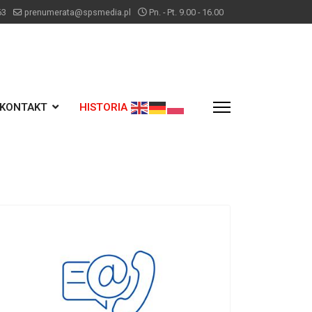
63
prenumerata@spsmedia.pl
Pn. - Pt. 9.00 - 16.00
KONTAKT
HISTORIA