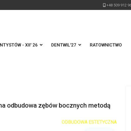
+48 509 912 9
TYSTÓW - XII' 26
DENTWIL'27
RATOWNICTWO
lna odbudowa zębów bocznych metodą
ODBUDOWA ESTETYCZNA