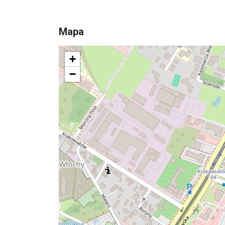
Mapa
+
−