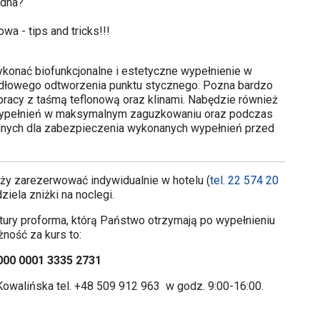
ędna?
a - tips and tricks!!!
konać biofunkcjonalne i estetyczne wypełnienie w
idłowego odtworzenia punktu stycznego. Pozna bardzo
acy z taśmą teflonową oraz klinami. Nabędzie również
 wypełnień w maksymalnym zaguzkowaniu oraz podczas
dnych dla zabezpieczenia wykonanych wypełnień przed
eży zarezerwować indywidualnie w hotelu (
tel. 22 574 20
ziela zniżki na noclegi.
tury proforma, którą Państwo otrzymają po wypełnieniu
żność za kurs to:
000 0001 3335 2731
Kowalińska tel. +48 509 912 963 w godz. 9:00-16:00.