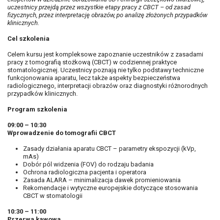
uczestnicy przejdą przez wszystkie etapy pracy z CBCT – od zasad
fizycznych, przez interpretację obrazów, po analizę złożonych przypadków
klinicznych.
Cel szkolenia
Celem kursu jest kompleksowe zapoznanie uczestników z zasadami
pracy z tomografią stożkową (CBCT) w codziennej praktyce
stomatologicznej. Uczestnicy poznają nie tylko podstawy techniczne
funkcjonowania aparatu, lecz także aspekty bezpieczeństwa
radiologicznego, interpretacji obrazów oraz diagnostyki różnorodnych
przypadków klinicznych.
Program szkolenia
09:00 – 10:30
Wprowadzenie do tomografii CBCT
Zasady działania aparatu CBCT – parametry ekspozycji (kVp,
mAs)
Dobór pól widzenia (FOV) do rodzaju badania
Ochrona radiologiczna pacjenta i operatora
Zasada ALARA – minimalizacja dawek promieniowania
Rekomendacje i wytyczne europejskie dotyczące stosowania
CBCT w stomatologii
10:30 – 11:00
Przerwa kawowa