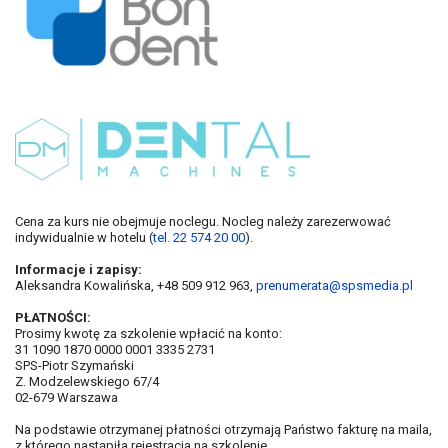
Cena za kurs nie obejmuje noclegu. Nocleg należy zarezerwować
indywidualnie w hotelu (
tel. 22 574 20 00
).
Informacje i zapisy:
Aleksandra Kowalińska, +48 509 912 963,
prenumerata@spsmedia.pl
PŁATNOŚCI:
Prosimy kwotę za szkolenie wpłacić na konto:
31 1090 1870 0000 0001 3335 2731
SPS-Piotr Szymański
Z. Modzelewskiego 67/4
02-679 Warszawa
Na podstawie otrzymanej płatności otrzymają Państwo fakturę na maila,
z którego nastąpiła rejestracja na szkolenie.