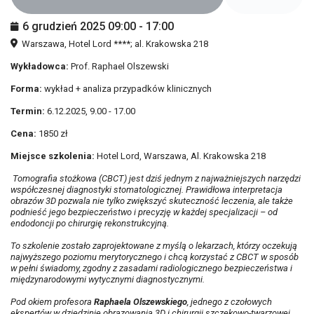
6 grudzień 2025
09:00
-
17:00
Warszawa, Hotel Lord ****; al. Krakowska 218
Wykładowca:
Prof. Raphael Olszewski
Forma:
wykład + analiza przypadków klinicznych
Termin:
6.12.2025, 9.00 - 17.00
Cena:
1850 zł
Miejsce szkolenia:
Hotel Lord, Warszawa, Al. Krakowska 218
Tomografia stożkowa (CBCT) jest dziś jednym z najważniejszych narzędzi
współczesnej diagnostyki stomatologicznej. Prawidłowa interpretacja
obrazów 3D pozwala nie tylko zwiększyć skuteczność leczenia, ale także
podnieść jego bezpieczeństwo i precyzję w każdej specjalizacji – od
endodoncji po chirurgię rekonstrukcyjną.
To szkolenie zostało zaprojektowane z myślą o lekarzach, którzy oczekują
najwyższego poziomu merytorycznego i chcą korzystać z CBCT w sposób
w pełni świadomy, zgodny z zasadami radiologicznego bezpieczeństwa i
międzynarodowymi wytycznymi diagnostycznymi.
Pod okiem profesora
Raphaela Olszewskiego
, jednego z czołowych
ekspertów w dziedzinie obrazowania 3D i chirurgii szczękowo-twarzowej,