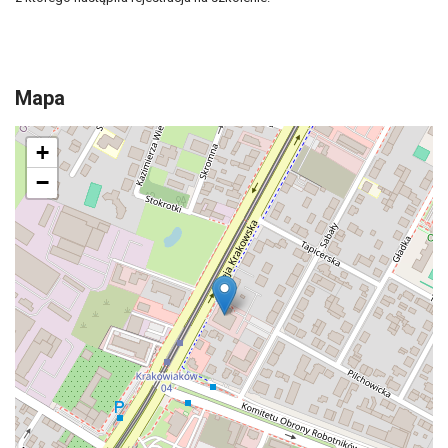
Mapa
+
−