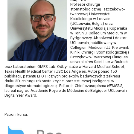
Profesor chirurgii
stomatologicznej i szczękowo-
twarzowej Uniwersytetu
Katolickiego w Louvain
(UCLouvain, Belgia) oraz
Uniwersytetu Mikołaja Kopernika
w Toruniu, Collegium Medicum w
Bydgoszczy. Absolwent i doktor
UCLouvain, habilitowany w
Collegium Medicum UJ. Kierownik
Kliniki Chirurgii Stomatologicznej i
Szczękowo-Twarzowej Cliniques
universitaires Saint Luc w Brukseli
oraz Laboratorium OMFS Lab. Odbył staże w Harvard Medical School,
Texas Health Medical Center i USC Los Angeles. Autor ponad 150
publikacji, patentu EPO i licznych projektów badawczych z zakresu
druku 3D, chirurgii rekonstrukcyjnej oraz sztucznej inteligencji w
diagnostyce stomatologicznej. Editor-in-Chief czasopisma
NEMESIS
,
laureat nagród Académie Royale de Médecine de Belgique i UCLouvain
Digital Year Award.
Patroni kursu: