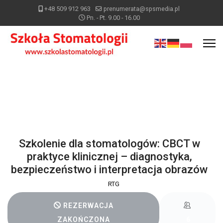
+48 509 912 963
prenumerata@spsmedia.pl
Pn. - Pt. 9.00 - 16.00
DODAJ DO KALENDARZA
Szkolenie dla stomatologów: CBCT w
praktyce klinicznej – diagnostyka,
bezpieczeństwo i interpretacja obrazów
RTG
REZERWACJA
ZAKOŃCZONA
6