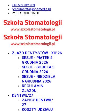
+48 509 912 963
prenumerata@spsmedia.pl
Pn. - Pt. 9.00 - 16.00
ZJAZD DENTYSTÓW - XII' 26
SESJE - PIĄTEK 4
GRUDNIA 2026
SESJE - SOBOTA 5
GRUDNIA 2026
SESJE - NIEDZIELA
6 GRUDNIA 2026
REGULAMIN
ZJAZDU
DENTWIL'27
ZAPISY DENTWIL'
27
KOSZTY UDZIAŁU